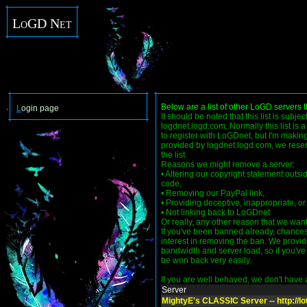
LoGD Net
Below are a list of other LoGD servers 
L
ogin page
It should be noted that this list is subje
logdnet.logd.com. Normally this list is 
to register with LoGDnet, but I'm making 
provided by logdnet.logd.com, we reser
the list.
Reasons we might remove a server:
• Altering our copyright statement outsi
code,
• Removing our PayPal link,
• Providing deceptive, inappropriate, or 
• Not linking back to LoGDnet
Or really, any other reason that we want
If you've been banned already, chance
interest in removing the ban. We provid
bandwidth and server load, so if you've h
be won back very easily.
If you are well behaved, we don't have an
Server
MightyE's CLASSIC Server -- http://lo