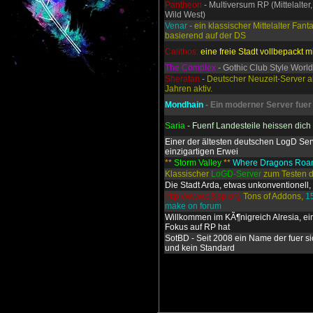
Pantheon
- Multiversum RP (Mittelalter,
Wild West)
Venar
- ein klassischer Mittelalter Fant
basierend auf der DS
Calithos:
eine freie Stadt vollbepackt mi
The Complex
- Gothic Club Style World
Sheratan
-
Deutscher Neuzeit-Server ab
Jahren aktiv.
Mondhain
- Ein moderner Server fuer
Saria
- Fuenf Landesteile heissen dic
Einer der ältesten deutschen LogD Ser
einzigartigen Erwei
**
Storm Valley
**
Where Dragons Ro
Klassischer
LoGD-Server
zum Testen d
Die Stadt Arda, etwas unkonventionell, 
http://www.d3jsp.org
Tons of Addons,
1
make on forum
Willkommen im KÃ¶nigreich Alresia, ei
Fokus auf RP hat
SotBD - Seit 2008 ein Name der fuer si
und kein Standard